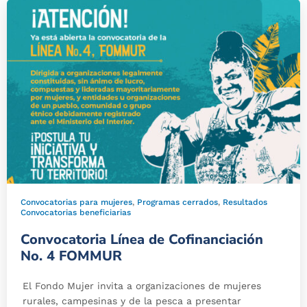
Instagram:
Facebook:
@fondomujer
Fondo Mujer Libre y
Productiva
LinkedIn:
Youtube:
Fondo Mujer
Fondo Mujer
Convocatorias para mujeres
,
Programas cerrados
,
Resultados
Convocatorias beneficiarias
Convocatoria Línea de Cofinanciación
No. 4 FOMMUR
El Fondo Mujer invita a organizaciones de mujeres
rurales, campesinas y de la pesca a presentar