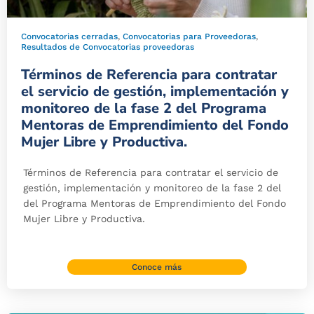
Convocatorias cerradas
,
Convocatorias para Proveedoras
,
Resultados de Convocatorias proveedoras
Términos de Referencia para contratar
el servicio de gestión, implementación y
monitoreo de la fase 2 del Programa
Mentoras de Emprendimiento del Fondo
Mujer Libre y Productiva.
×
Términos de Referencia para contratar el servicio de
Canales de servicio
gestión, implementación y monitoreo de la fase 2 del
del Programa Mentoras de Emprendimiento del Fondo
Mujer Libre y Productiva.
Peticiones, Quejas,
Whatsapp:
Reclamos, Sugerencias,
300 9163936
Conoce más
Denuncias y Felicitaciones
(PQRSDF)