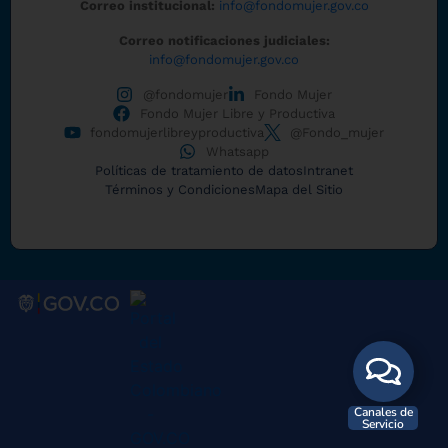
Correo institucional:
info@fondomujer.gov.co
Correo notificaciones judiciales:
info@fondomujer.gov.co
@fondomujer
Fondo Mujer
Fondo Mujer Libre y Productiva
fondomujerlibreyproductiva
@Fondo_mujer
Whatsapp
Políticas de tratamiento de datos
Intranet
Términos y Condiciones
Mapa del Sitio
Canales de
Servicio