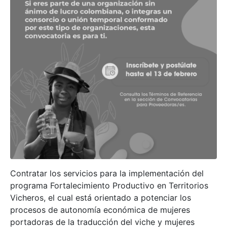
×
Canales de servicio
Contratar los servicios para la implementación del
programa Fortalecimiento Productivo en Territorios
Peticiones, Quejas,
Whatsapp:
Vicheros, el cual está orientado a potenciar los
Reclamos, Sugerencias,
300 9163936
Denuncias y Felicitaciones
procesos de autonomía económica de mujeres
(PQRSDF)
portadoras de la traducción del viche y mujeres