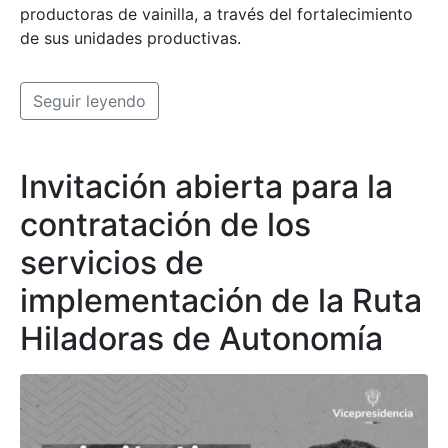
productoras de vainilla, a través del fortalecimiento
de sus unidades productivas.
Instagram:
Facebook:
@fondomujer
Fondo Mujer Libre y
Productiva
Seguir leyendo
Invitación abierta para la
LinkedIn:
Youtube:
contratación de los
Fondo Mujer
Fondo Mujer
servicios de
implementación de la Ruta
Hiladoras de Autonomía