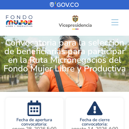
Convocatoria para la selección
de beneficiarias para participar
en la Ruta Micronegocios del
Fondo Mujer Libre y Productiva
Fecha de apertura
Fecha de cierre
convocatoria:
convocatoria:
enero 28, 2026 5:00
agosto 14, 2026 4:00