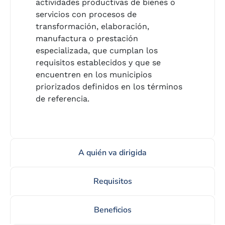
actividades productivas de bienes o
servicios con procesos de
transformación, elaboración,
manufactura o prestación
×
especializada, que cumplan los
Canales de servicio
requisitos establecidos y que se
encuentren en los municipios
priorizados definidos en los términos
de referencia.
Peticiones, Quejas,
Whatsapp:
Reclamos, Sugerencias,
300 9163936
Denuncias y Felicitaciones
(PQRSDF)
A quién va dirigida
Instagram:
Facebook:
Requisitos
@fondomujer
Fondo Mujer Libre y
Productiva
Beneficios