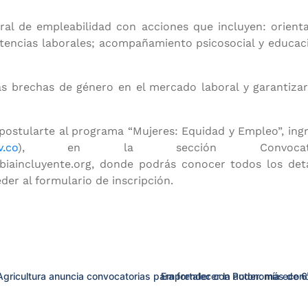
ral de empleabilidad con acciones que incluyen: orient
Facebook:
LinkedIn:
Youtube:
do Mujer Libre y
Fondo Mujer
Fondo Muje
encias laborales; acompañamiento psicosocial y educació
Productiva
las brechas de género en el mercado laboral y garantiz
stularte al programa “Mujeres: Equidad y Empleo”, ingres
.co
), en la sección Convocato
incluyente.org, donde podrás conocer todos los detall
eder al formulario de inscripción.
gricultura anuncia convocatorias para fortalecer la autonomía econ
Emprender con Poder: más de 60