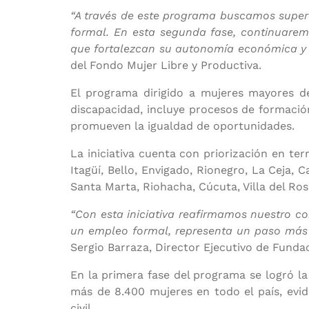
“A través de este programa buscamos supera
formal. En esta segunda fase, continuarem
que fortalezcan su autonomía económica y s
del Fondo Mujer Libre y Productiva.
El programa dirigido a mujeres mayores de
discapacidad, incluye procesos de formació
promueven la igualdad de oportunidades.
La iniciativa cuenta con priorización en ter
Itagüí, Bello, Envigado, Rionegro, La Ceja,
Santa Marta, Riohacha, Cúcuta, Villa del Ros
“Con esta iniciativa reafirmamos nuestro c
un empleo formal, representa un paso más 
Pet
Sergio Barraza, Director Ejecutivo de Fund
Recla
Denunc
En la primera fase del programa se logró la 
más de 8.400 mujeres en todo el país, evide
civil.