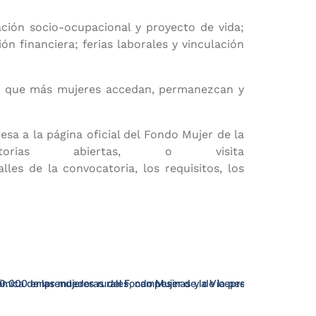
ación socio-ocupacional y proyecto de vida;
r
n financiera; ferias laborales y vinculación
ar que más mujeres accedan, permanezcan y
a a la página oficial del Fondo Mujer de la
rias abiertas, o visita
es de la convocatoria, los requisitos, los
ómica de las mujeres rurales, campesinas y de la pesca.
.000 emprendedoras del Fondo Mujer de la Vicepresidencia avanza