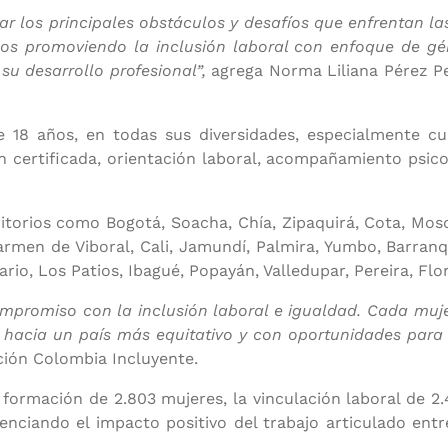
r los principales obstáculos y desafíos que enfrentan l
os promoviendo la inclusión laboral con enfoque de gén
u desarrollo profesional”,
agrega Norma Liliana Pérez 
 18 años, en todas sus diversidades, especialmente cui
n certificada, orientación laboral, acompañamiento psic
ritorios como Bogotá, Soacha, Chía, Zipaquirá, Cota, Mosq
Canales de servicio
 Carmen de Viboral, Cali, Jamundí, Palmira, Yumbo, Barran
ario, Los Patios, Ibagué, Popayán, Valledupar, Pereira, F
ompromiso con la inclusión laboral e igualdad. Cada muje
hacia un país más equitativo y con oportunidades para 
iciones, Quejas,
Whatsapp:
Instagram:
ación Colombia Incluyente.
mos, Sugerencias,
300 9163936
@fondomuje
ias y Felicitaciones
(PQRSDF)
formación de 2.803 mujeres, la vinculación laboral de 2.
nciando el impacto positivo del trabajo articulado entre