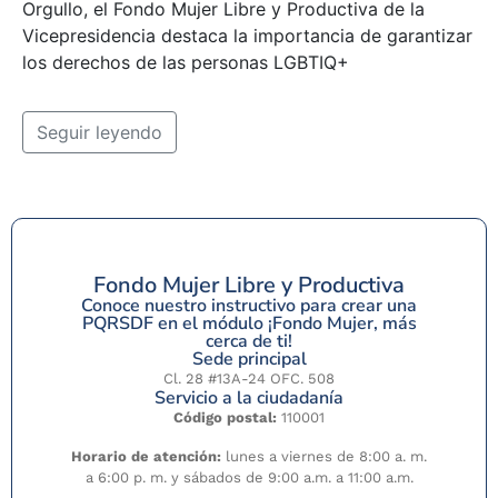
Orgullo, el Fondo Mujer Libre y Productiva de la
Instagram:
Facebook:
Vicepresidencia destaca la importancia de garantizar
@fondomujer
Fondo Mujer Libre y
Productiva
los derechos de las personas LGBTIQ+
Seguir leyendo
LinkedIn:
Youtube:
Fondo Mujer
Fondo Mujer
Fondo Mujer Libre y Productiva
Conoce nuestro instructivo para crear una
PQRSDF en el módulo ¡Fondo Mujer, más
cerca de ti!
Sede principal
Cl. 28 #13A-24 OFC. 508
Servicio a la ciudadanía
Código postal:
110001
Horario de atención:
lunes a viernes de 8:00 a. m.
a 6:00 p. m. y sábados de 9:00 a.m. a 11:00 a.m.