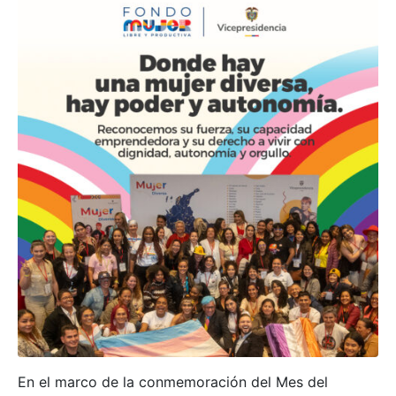
×
Canales de servicio
Peticiones, Quejas,
Whatsapp:
Reclamos, Sugerencias,
300 9163936
Denuncias y Felicitaciones
(PQRSDF)
En el marco de la conmemoración del Mes del