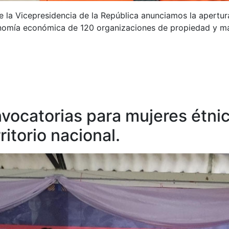
e la Vicepresidencia de la República anunciamos la apertur
onomía económica de 120 organizaciones de propiedad y m
ocatorias para mujeres étnica
ritorio nacional.
Canales de servicio
iciones, Quejas,
Whatsapp:
Instagram:
mos, Sugerencias,
300 9163936
@fondomuje
ias y Felicitaciones
(PQRSDF)