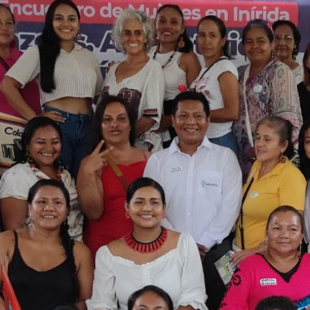
Facebook:
LinkedIn:
Youtube:
do Mujer Libre y
Fondo Mujer
Fondo Muje
Productiva