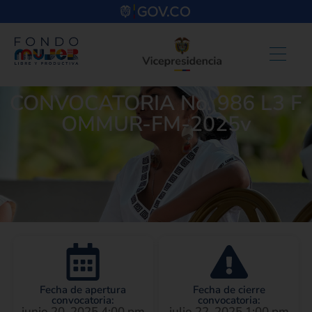
CONVOCATORIA No. 986 L3 F
OMMUR-FM-2025v
Fecha de apertura
Fecha de cierre
convocatoria:
convocatoria:
junio 20, 2025 4:00 pm
julio 22, 2025 1:00 pm