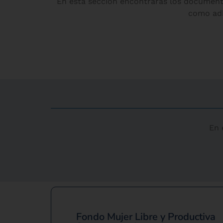
En esta sección encontrarás los document
como adh
En 
Fondo Mujer Libre y Productiva