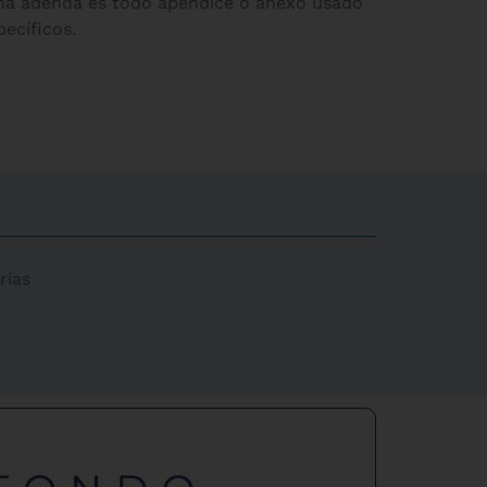
Una adenda es todo apéndice o anexo usado
ecíficos.
rias