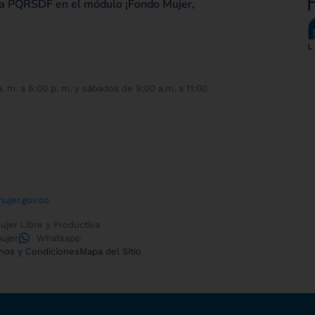
una PQRSDF en el módulo ¡Fondo Mujer,
. m. a 6:00 p. m. y sábados de 9:00 a.m. a 11:00
ujer.gov.co
jer Libre y Productiva
ujer
Whatsapp
nos y Condiciones
Mapa del Sitio