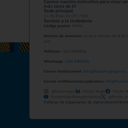
Conoce nuestro instructivo para crear 
más cerca de ti!
Sede principal
Cl. 28 #13A-24 OFC. 508
Servicio a la ciudadanía
Código postal:
110001
Horario de atención:
lunes a viernes de 8:00 a
a.m.
Teléfono :
300 9163936
Whatsapp :
300 9163936
Correo institucional:
info@fondomujer.gov.co
Correo notificaciones judiciales:
info@fondom
@fondomujer
Fondo Mujer
Fondo Mu
fondomujerlibreyproductiva
@Fondo_m
Políticas de tratamiento de datos
Intranet
Térmi