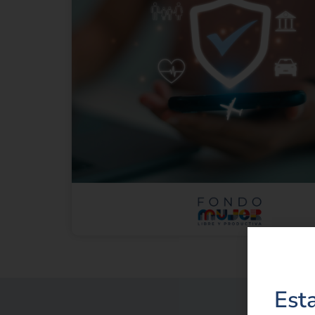
Pet
Recla
Denunc
Est