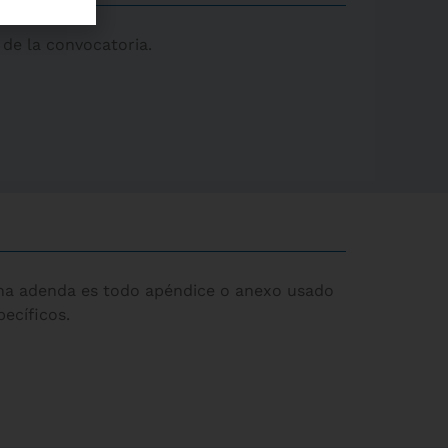
de la convocatoria.
r
Una adenda es todo apéndice o anexo usado
ecíficos.