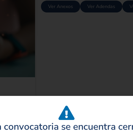
Ver Anexos
Ver Adendas
V
Canales de servicio
iciones, Quejas,
Whatsapp:
Instagram:
mos, Sugerencias,
300 9163936
@fondomuje
ias y Felicitaciones
(PQRSDF)
a convocatoria se encuentra cer