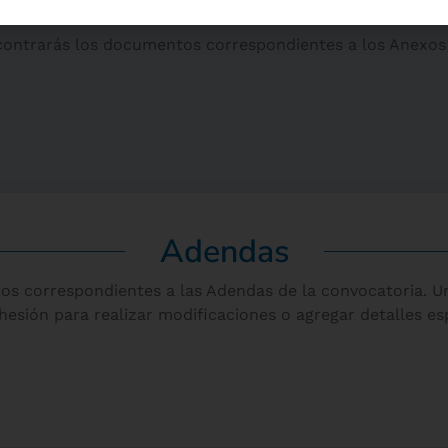
Anexos
Facebook:
LinkedIn:
Youtube:
contrarás los documentos correspondientes a los Anexos 
do Mujer Libre y
Fondo Mujer
Fondo Muje
Productiva
Adendas
os correspondientes a las Adendas de la convocatoria. 
esión para realizar modificaciones o agregar detalles esp