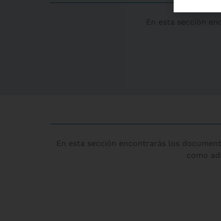
En esta sección en
Fon
En esta sección encontrarás los document
como adh