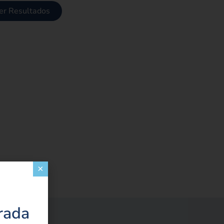
er Resultados
×
×
r
rada